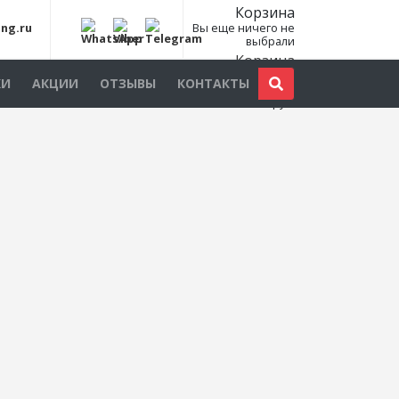
Корзина
ing.ru
Вы еще ничего не
выбрали
Корзина
Всего товаров:
0
КИ
АКЦИИ
ОТЗЫВЫ
КОНТАКТЫ
шт., на сумму:
0
руб.